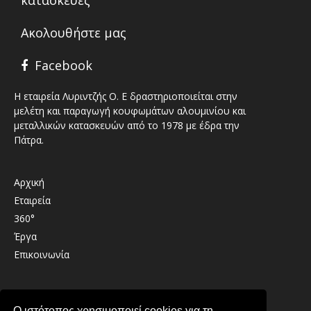
κατασκευές
Ακολουθήστε μας
Facebook
Η εταιρεία Λυριντζής Ο. Ε δραστηριοποιείται στην
μελέτη και παραγωγή κουφωμάτων αλουμινίου και
μεταλλικών κατασκευών από το 1978 με έδρα την
Πάτρα.
Αρχική
Εταιρεία
360°
Έργα
Επικοινωνία
Καλαβρύτων 41 , 26333 , Παραλία Πατρών
Ο ιστότοπος χρησιμοποιεί cookies για τη