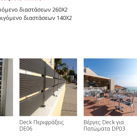
ρόμενο διαστάσεων 260Χ2
οιγόμενο διαστάσεων 140Χ2
Deck Περιφράξεις
Βέργες Deck για
DE06
Πατώματα DP03