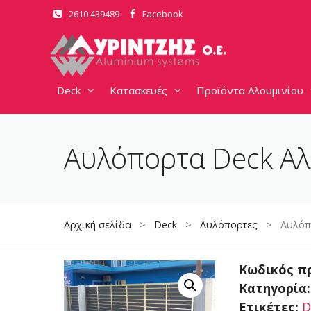
Μετάβαση
2610 439489
Facebook
σε
περιεχόμενο
Deck
Κατασκευές
Προϊόντα Αλουμινίου
Αυλόπορτα Deck Αλ
Αρχική σελίδα
>
Deck
>
Αυλόπορτες
> Αυλόπορ
Κωδικός π
Κατηγορία
Ετικέτες:
D