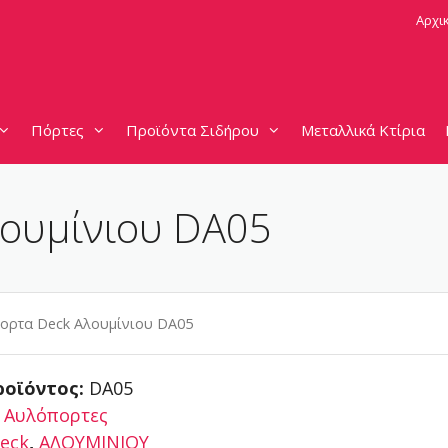
Αρχι
Πόρτες
Προϊόντα Σιδήρου
Μεταλλικά Κτίρια
ουμίνιου DA05
τα Deck Αλουμίνιου DA05
ροϊόντος:
DA05
:
Αυλόπορτες
eck
,
ΑΛΟΥΜΙΝΙΟΥ