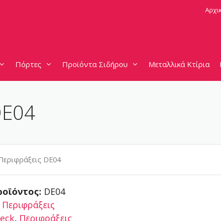
Αρχι
Πόρτες
Προϊόντα Σιδήρου
Μεταλλικά Κτίρια
DE04
εριφράξεις DE04
ροϊόντος:
DE04
:
Περιφράξεις
eck
,
Περιφράξεις