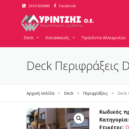
Μετάβαση
2610 439489
Facebook
σε
περιεχόμενο
Deck
Κατασκευές
Προϊόντα Αλουμινίου
Deck Περιφράξεις 
Αρχική σελίδα
>
Deck
>
Περιφράξεις
> Deck Π
Κωδικός π
Κατηγορία
Ετικέτες:
D