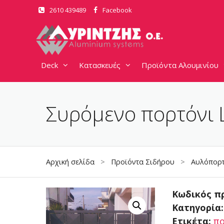
Μετάβαση
2610 439489
Facebook
σε
περιεχόμενο
Deck
Κατασκευές
Προϊόντα Αλουμινίου
Συρόμενο πορτόνι 
Αρχική σελίδα
>
Προϊόντα Σιδήρου
>
Αυλόπορτ
Κωδικός π
Κατηγορία
Ετικέτα:
πο