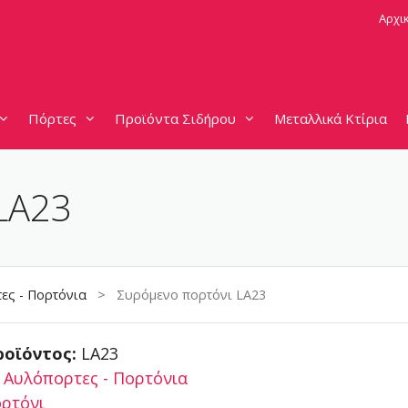
Αρχι
Πόρτες
Προϊόντα Σιδήρου
Μεταλλικά Κτίρια
LA23
ες - Πορτόνια
> Συρόμενο πορτόνι LA23
ροϊόντος:
LA23
:
Αυλόπορτες - Πορτόνια
ρτόνι