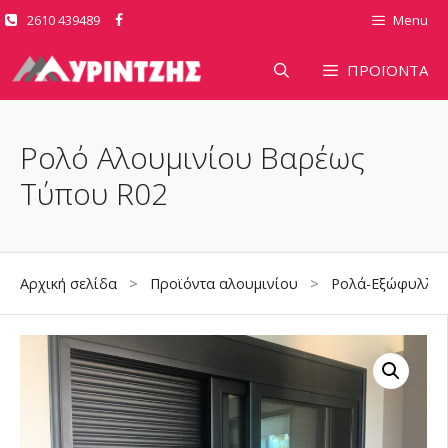
Μετάβαση
2610 439489
Menu
σε
περιεχόμενο
ΠΡΟΪΟΝΤΑ
Ρολό Αλουμινίου Βαρέως
Τύπου R02
Αρχική σελίδα
>
Προϊόντα αλουμινίου
>
Ρολά-Εξώφυλλα