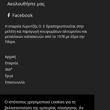
Ακολουθήστε μας
Facebook
Η εταιρεία Λυριντζής Ο. Ε δραστηριοποιείται στην
μελέτη και παραγωγή κουφωμάτων αλουμινίου και
μεταλλικών κατασκευών από το 1978 με έδρα την
Πάτρα.
Αρχική
Εταιρεία
360°
Έργα
Επικοινωνία
Καλαβρύτων 41 , 26333 , Παραλία Πατρών
Ο ιστότοπος χρησιμοποιεί cookies για τη
2610 439489
βελτιστοποίηση της εμπειρίας πλοήγησης. Αν
info@lirintzis.gr