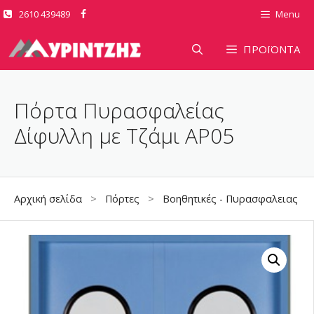
Μετάβαση
2610 439489
Menu
σε
περιεχόμενο
ΠΡΟΪΟΝΤΑ
Πόρτα Πυρασφαλείας
Δίφυλλη με Τζάμι AP05
Αρχική σελίδα
>
Πόρτες
>
Βοηθητικές - Πυρασφαλειας
> 