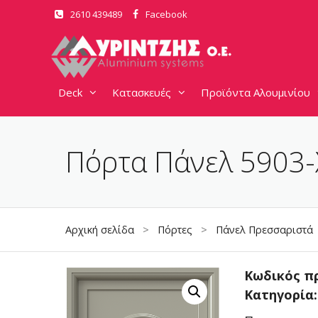
Μετάβαση
2610 439489
Facebook
σε
περιεχόμενο
Deck
Κατασκευές
Προϊόντα Αλουμινίου
Πόρτα Πάνελ 5903-
Αρχική σελίδα
>
Πόρτες
>
Πάνελ Πρεσσαριστά
Κωδικός π
Κατηγορία