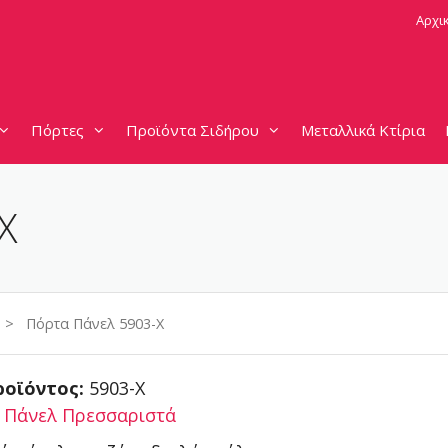
Αρχι
Πόρτες
Προϊόντα Σιδήρου
Μεταλλικά Κτίρια
X
> Πόρτα Πάνελ 5903-X
ροϊόντος:
5903-X
:
Πάνελ Πρεσσαριστά