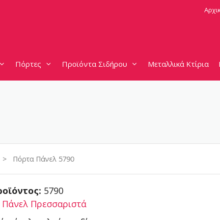
Αρχι
Πόρτες
Προϊόντα Σιδήρου
Μεταλλικά Κτίρια
> Πόρτα Πάνελ 5790
ροϊόντος:
5790
:
Πάνελ Πρεσσαριστά