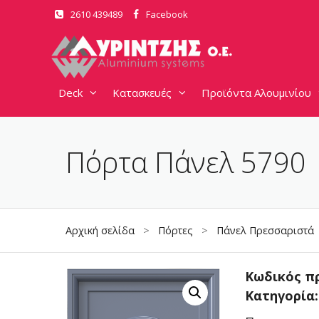
Μετάβαση
2610 439489
Facebook
σε
περιεχόμενο
Deck
Κατασκευές
Προϊόντα Αλουμινίου
Πόρτα Πάνελ 5790
Αρχική σελίδα
>
Πόρτες
>
Πάνελ Πρεσσαριστά
Κωδικός π
Κατηγορία