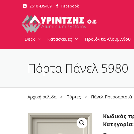
Μετάβαση
2610 439489
Facebook
σε
περιεχόμενο
Deck
Κατασκευές
Προϊόντα Αλουμινίου
Πόρτα Πάνελ 5980
Αρχική σελίδα
>
Πόρτες
>
Πάνελ Πρεσσαριστά
Κωδικός π
Κατηγορία