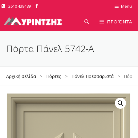
Μετάβαση
2610 439489
Menu
σε
περιεχόμενο
ΠΡΟΪΟΝΤΑ
Πόρτα Πάνελ 5742-A
Αρχική σελίδα
>
Πόρτες
>
Πάνελ Πρεσσαριστά
> Πόρτα Π