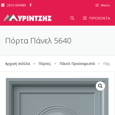
Μετάβαση
2610 439489
Menu
σε
περιεχόμενο
ΠΡΟΪΟΝΤΑ
Πόρτα Πάνελ 5640
Αρχική σελίδα
>
Πόρτες
>
Πάνελ Πρεσσαριστά
> Πόρτα Π