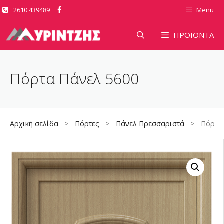
Μετάβαση
2610 439489
Menu
σε
περιεχόμενο
ΠΡΟΪΟΝΤΑ
Πόρτα Πάνελ 5600
Αρχική σελίδα
>
Πόρτες
>
Πάνελ Πρεσσαριστά
> Πόρτα Π