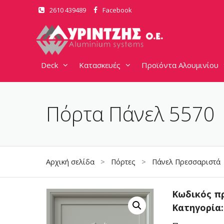
Μετάβαση
2610 439489
Facebook
σε
περιεχόμενο
Deck
Κατασκευές
Προϊόντα Αλουμινίου
Πόρτα Πάνελ 5570
Αρχική σελίδα
>
Πόρτες
>
Πάνελ Πρεσσαριστά
Κωδικός π
Κατηγορία