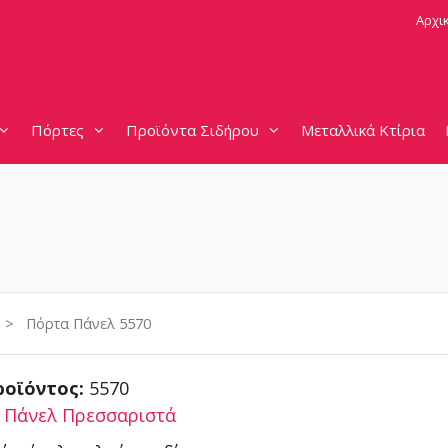
Αρχι
Πόρτες
Προϊόντα Σιδήρου
Μεταλλικά Κτίρια
> Πόρτα Πάνελ 5570
ροϊόντος:
5570
:
Πάνελ Πρεσσαριστά