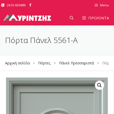
Μετάβαση
2610 439489
Menu
σε
περιεχόμενο
ΠΡΟΪΟΝΤΑ
Πόρτα Πάνελ 5561-A
Αρχική σελίδα
>
Πόρτες
>
Πάνελ Πρεσσαριστά
> Πόρτα Π