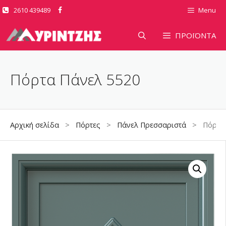
Μετάβαση
2610 439489
Menu
σε
περιεχόμενο
ΠΡΟΪΟΝΤΑ
Πόρτα Πάνελ 5520
Αρχική σελίδα
>
Πόρτες
>
Πάνελ Πρεσσαριστά
> Πόρτα Π