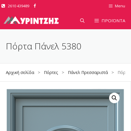
Μετάβαση
2610 439489
Menu
σε
περιεχόμενο
ΠΡΟΪΟΝΤΑ
Πόρτα Πάνελ 5380
Αρχική σελίδα
>
Πόρτες
>
Πάνελ Πρεσσαριστά
> Πόρτα Π