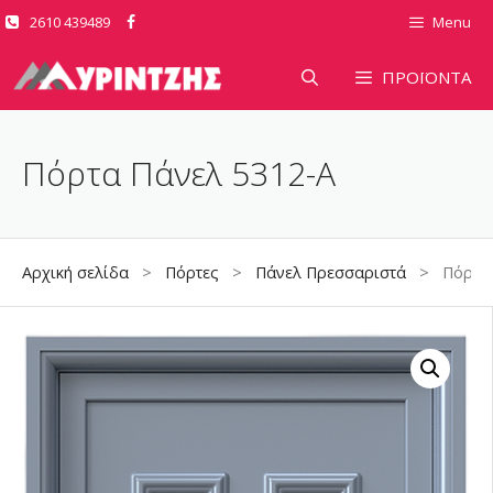
Μετάβαση
2610 439489
Menu
σε
περιεχόμενο
ΠΡΟΪΟΝΤΑ
Πόρτα Πάνελ 5312-A
Αρχική σελίδα
>
Πόρτες
>
Πάνελ Πρεσσαριστά
> Πόρτα Π