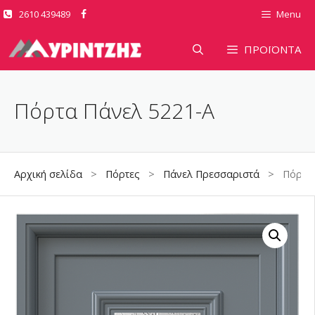
Μετάβαση
2610 439489
Menu
σε
περιεχόμενο
ΠΡΟΪΟΝΤΑ
Πόρτα Πάνελ 5221-A
Αρχική σελίδα
>
Πόρτες
>
Πάνελ Πρεσσαριστά
> Πόρτα Π