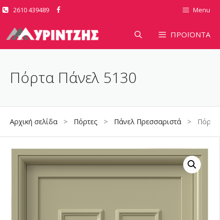
Μετάβαση
2610 439489
Menu
σε
περιεχόμενο
ΠΡΟΪΟΝΤΑ
Πόρτα Πάνελ 5130
Αρχική σελίδα
>
Πόρτες
>
Πάνελ Πρεσσαριστά
> Πόρτα Π