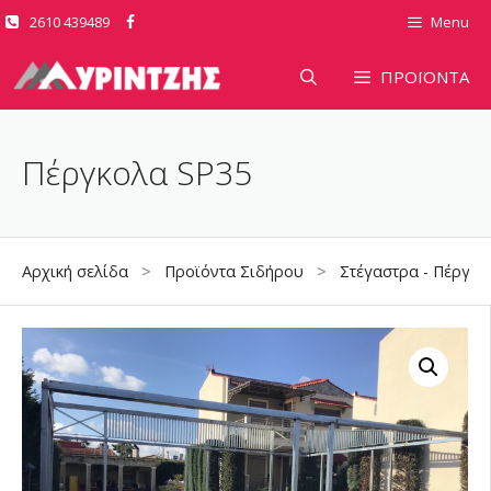
Μετάβαση
2610 439489
Menu
σε
περιεχόμενο
ΠΡΟΪΟΝΤΑ
Πέργκολα SP35
Αρχική σελίδα
>
Προϊόντα Σιδήρου
>
Στέγαστρα - Πέργολ