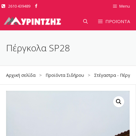
Μετάβαση
2610 439489
Menu
σε
περιεχόμενο
ΠΡΟΪΟΝΤΑ
Πέργκολα SP28
Αρχική σελίδα
>
Προϊόντα Σιδήρου
>
Στέγαστρα - Πέργολ