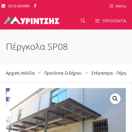
Μετάβαση
2610 439489
Menu
σε
περιεχόμενο
ΠΡΟΪΟΝΤΑ
Πέργκολα SP08
Αρχική σελίδα
>
Προϊόντα Σιδήρου
>
Στέγαστρα - Πέργολ