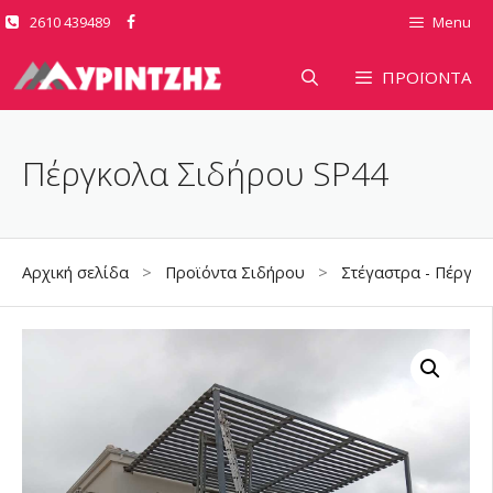
Μετάβαση
2610 439489
Menu
σε
περιεχόμενο
ΠΡΟΪΟΝΤΑ
Πέργκολα Σιδήρου SP44
Αρχική σελίδα
>
Προϊόντα Σιδήρου
>
Στέγαστρα - Πέργολ