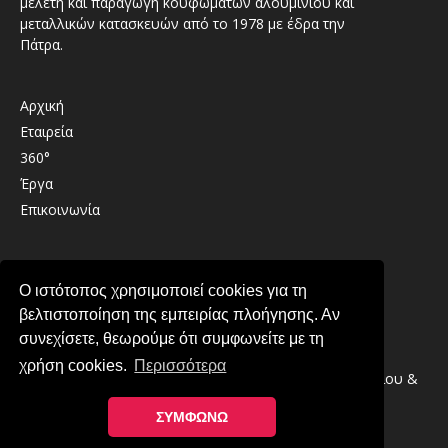
μελέτη και παραγωγή κουφωμάτων αλουμινίου και
μεταλλικών κατασκευών από το 1978 με έδρα την
Πάτρα.
Αρχική
Εταιρεία
360°
Έργα
Επικοινωνία
Καλαβρύτων 41 , 26333 , Παραλία Πατρών
Ο ιστότοπος χρησιμοποιεί cookies για τη
2610 439489
βελτιστοποίηση της εμπειρίας πλοήγησης. Αν
info@lirintzis.gr
συνεχίσετε, θεωρούμε ότι συμφωνείτε με τη
χρήση cookies.
Περισσότερα
Copyright © 2026 · Λυριντζής Ο.Ε. Συστήματα Αλουμινίου &
Μεταλλικές Κατασκευές στην Πάτρα
ΣΥΜΦΩΝΩ
Πολιτική Απορρήτου
-
Πολιτική Cookies
Κατασκευή ιστοσελίδας YES Internet