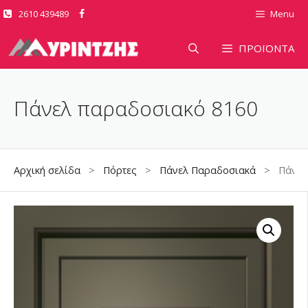
Μετάβαση
2610 439489
Menu
σε
περιεχόμενο
ΠΡΟΪΟΝΤΑ
Πάνελ παραδοσιακό 8160
Αρχική σελίδα
>
Πόρτες
>
Πάνελ Παραδοσιακά
> Πάνελ 