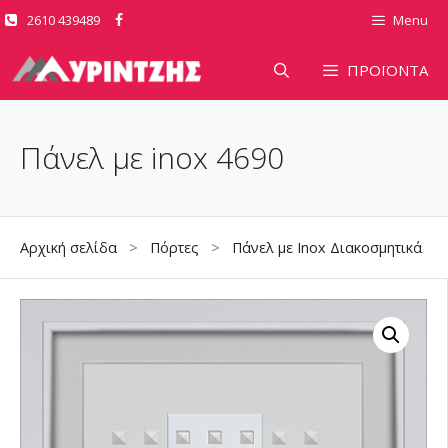
Μετάβαση
2610 439489
Menu
σε
περιεχόμενο
ΠΡΟΪΟΝΤΑ
Πάνελ με inox 4690
Αρχική σελίδα
>
Πόρτες
>
Πάνελ με Inox Διακοσμητικά
> Π