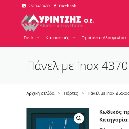
Μετάβαση
2610 439489
Facebook
σε
περιεχόμενο
Deck
Κατασκευές
Προϊόντα Αλουμινίου
Πάνελ με inox 4370
Αρχική σελίδα
>
Πόρτες
>
Πάνελ με Inox Διακο
Κωδικός π
Κατηγορία