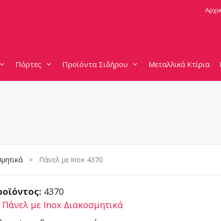
Αρχι
Πόρτες
Προϊόντα Σιδήρου
Μεταλλικά Κτίρια
σμητικά
> Πάνελ με inox 4370
ροϊόντος:
4370
:
Πάνελ με Inox Διακοσμητικά