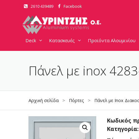
Μετάβαση
2610 439489
Facebook
σε
περιεχόμενο
Deck
Κατασκευές
Προϊόντα Αλουμινίου
Πάνελ με inox 428
Αρχική σελίδα
>
Πόρτες
>
Πάνελ με Inox Διακο
Κωδικός π
Κατηγορία