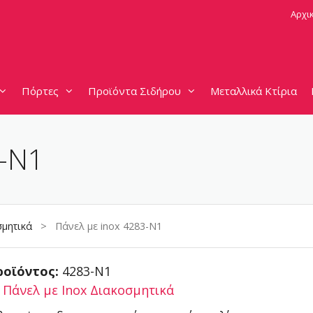
Αρχι
Πόρτες
Προϊόντα Σιδήρου
Μεταλλικά Κτίρια
3-N1
σμητικά
> Πάνελ με inox 4283-N1
ροϊόντος:
4283-N1
:
Πάνελ με Inox Διακοσμητικά