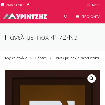
Μετάβαση
2610 439489
Menu
σε
περιεχόμενο
ΠΡΟΪΟΝΤΑ
Πάνελ με inox 4172-N3
Αρχική σελίδα
>
Πόρτες
>
Πάνελ με Inox Διακοσμητικά
> Π