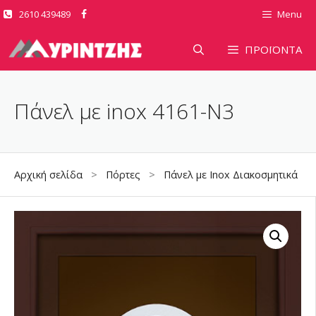
Μετάβαση
2610 439489
Menu
σε
περιεχόμενο
ΠΡΟΪΟΝΤΑ
Πάνελ με inox 4161-N3
Αρχική σελίδα
>
Πόρτες
>
Πάνελ με Inox Διακοσμητικά
> Π