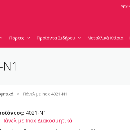
Αρχι
Πόρτες
Προϊόντα Σιδήρου
Μεταλλικά Κτίρια
1-N1
σμητικά
> Πάνελ με inox 4021-N1
ροϊόντος:
4021-N1
:
Πάνελ με Inox Διακοσμητικά