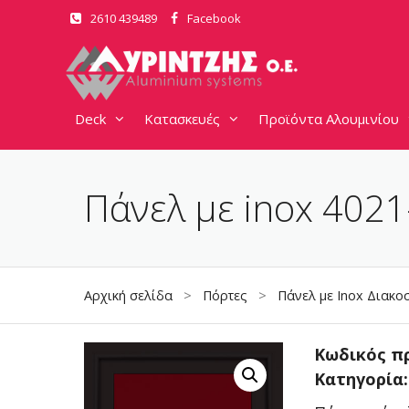
Μετάβαση
2610 439489
Facebook
σε
περιεχόμενο
Deck
Κατασκευές
Προϊόντα Αλουμινίου
Πάνελ με inox 402
Αρχική σελίδα
>
Πόρτες
>
Πάνελ με Inox Διακο
Κωδικός π
Κατηγορία