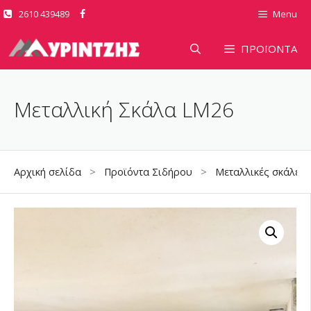
Μετάβαση
2610 439489
Menu
σε
περιεχόμενο
ΠΡΟΪΟΝΤΑ
Μεταλλική Σκάλα LM26
Αρχική σελίδα
>
Προϊόντα Σιδήρου
>
Μεταλλικές σκάλες