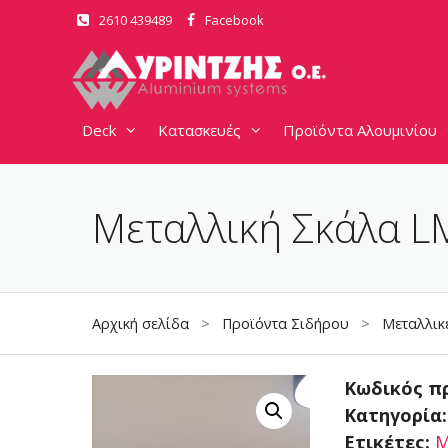
Μετάβαση
2610 439489
Facebook
σε
περιεχόμενο
Deck
Κατασκευές
Προϊόντα Αλουμινίου
Μεταλλική Σκάλα L
Αρχική σελίδα
>
Προϊόντα Σιδήρου
>
Μεταλλικ
Κωδικός π
Κατηγορία
Ετικέτες:
Μ