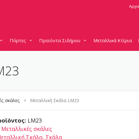
Αρχι
Πόρτες
Προϊόντα Σιδήρου
Μεταλλικά Κτίρια
M23
ές σκάλες
> Μεταλλική Σκάλα LM23
ροϊόντος:
LM23
:
Μεταλλικές σκάλες
εταλλική Σκάλα
,
Σκάλα