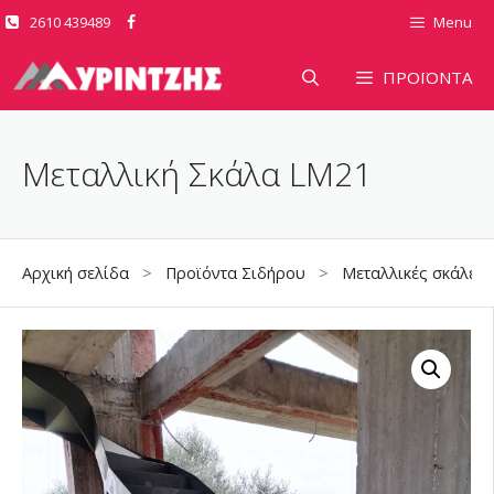
Μετάβαση
2610 439489
Menu
σε
περιεχόμενο
ΠΡΟΪΟΝΤΑ
Μεταλλική Σκάλα LM21
Αρχική σελίδα
>
Προϊόντα Σιδήρου
>
Μεταλλικές σκάλες