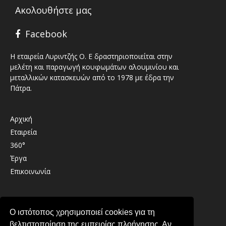
Ακολουθήστε μας
Facebook
Η εταιρεία Λυριντζής Ο. Ε δραστηριοποιείται στην
μελέτη και παραγωγή κουφωμάτων αλουμινίου και
μεταλλικών κατασκευών από το 1978 με έδρα την
Πάτρα.
Αρχική
Εταιρεία
360°
Έργα
Επικοινωνία
Καλαβρύτων 41 , 26333 , Παραλία Πατρών
Ο ιστότοπος χρησιμοποιεί cookies για τη
2610 439489
βελτιστοποίηση της εμπειρίας πλοήγησης. Αν
info@lirintzis.gr