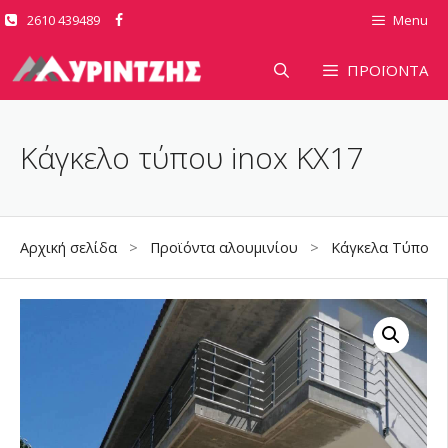
Μετάβαση
2610 439489
Menu
σε
περιεχόμενο
ΠΡΟΪΟΝΤΑ
Κάγκελο τύπου inox KX17
Αρχική σελίδα
>
Προϊόντα αλουμινίου
>
Κάγκελα Τύπου I