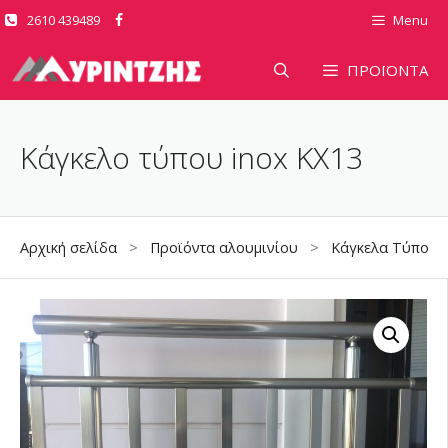
Μετάβαση
2610 439489
Menu
σε
περιεχόμενο
ΠΡΟΪΟΝΤΑ
Κάγκελο τύπου inox KX13
Αρχική σελίδα
>
Προϊόντα αλουμινίου
>
Κάγκελα Τύπου I