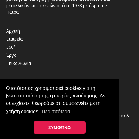
μεταλλικών κατασκευών από το 1978 με έδρα την
Πάτρα.
Αρχική
Εταιρεία
360°
Έργα
Επικοινωνία
Καλαβρύτων 41 , 26333 , Παραλία Πατρών
Ο ιστότοπος χρησιμοποιεί cookies για τη
2610 439489
βελτιστοποίηση της εμπειρίας πλοήγησης. Αν
info@lirintzis.gr
συνεχίσετε, θεωρούμε ότι συμφωνείτε με τη
χρήση cookies.
Περισσότερα
Copyright © 2026 · Λυριντζής Ο.Ε. Συστήματα Αλουμινίου &
Μεταλλικές Κατασκευές στην Πάτρα
ΣΥΜΦΩΝΩ
Πολιτική Απορρήτου
-
Πολιτική Cookies
Κατασκευή ιστοσελίδας YES Internet