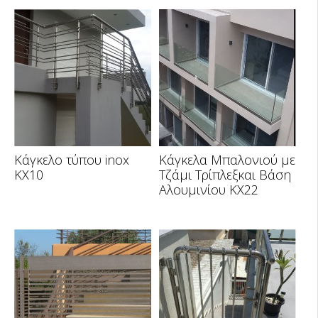
Κάγκελο τύπου inox
Κάγκελα Μπαλονιού με
KX10
Τζάμι Τρίπλεξκαι Βάση
Αλουμινίου ΚΧ22