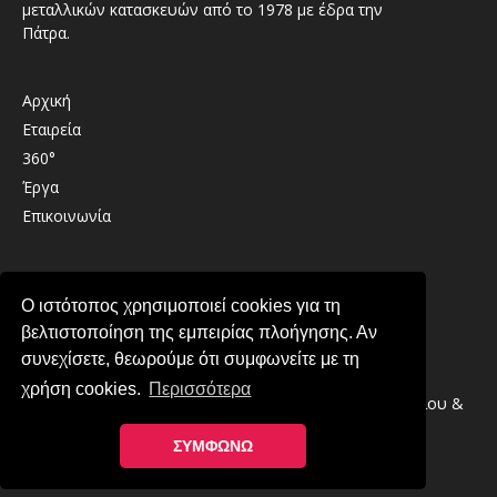
μεταλλικών κατασκευών από το 1978 με έδρα την
Πάτρα.
Αρχική
Εταιρεία
360°
Έργα
Επικοινωνία
Καλαβρύτων 41 , 26333 , Παραλία Πατρών
Ο ιστότοπος χρησιμοποιεί cookies για τη
2610 439489
βελτιστοποίηση της εμπειρίας πλοήγησης. Αν
info@lirintzis.gr
συνεχίσετε, θεωρούμε ότι συμφωνείτε με τη
χρήση cookies.
Περισσότερα
Copyright © 2026 · Λυριντζής Ο.Ε. Συστήματα Αλουμινίου &
Μεταλλικές Κατασκευές στην Πάτρα
ΣΥΜΦΩΝΩ
Πολιτική Απορρήτου
-
Πολιτική Cookies
Κατασκευή ιστοσελίδας YES Internet