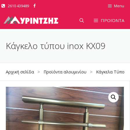
Μετάβαση
2610 439489
Menu
σε
περιεχόμενο
ΠΡΟΪΟΝΤΑ
Κάγκελο τύπου inox KX09
Αρχική σελίδα
>
Προϊόντα αλουμινίου
>
Κάγκελα Τύπου I