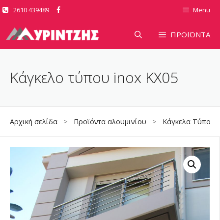
Μετάβαση
2610 439489
Menu
σε
περιεχόμενο
ΠΡΟΪΟΝΤΑ
Κάγκελο τύπου inox KX05
Αρχική σελίδα
>
Προϊόντα αλουμινίου
>
Κάγκελα Τύπου I