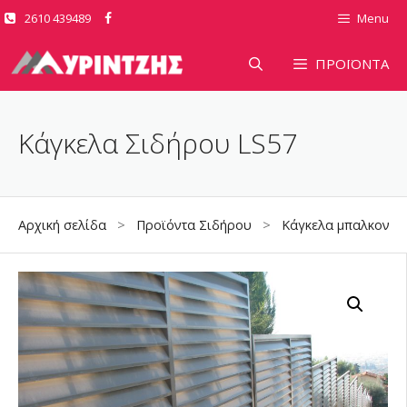
Μετάβαση
2610 439489
Menu
σε
περιεχόμενο
ΠΡΟΪΟΝΤΑ
Κάγκελα Σιδήρου LS57
Αρχική σελίδα
>
Προϊόντα Σιδήρου
>
Κάγκελα μπαλκονιώ