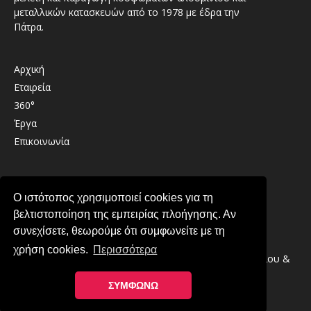
μεταλλικών κατασκευών από το 1978 με έδρα την
Πάτρα.
Αρχική
Εταιρεία
360°
Έργα
Επικοινωνία
Καλαβρύτων 41 , 26333 , Παραλία Πατρών
Ο ιστότοπος χρησιμοποιεί cookies για τη
2610 439489
βελτιστοποίηση της εμπειρίας πλοήγησης. Αν
info@lirintzis.gr
συνεχίσετε, θεωρούμε ότι συμφωνείτε με τη
χρήση cookies.
Περισσότερα
Copyright © 2026 · Λυριντζής Ο.Ε. Συστήματα Αλουμινίου &
Μεταλλικές Κατασκευές στην Πάτρα
ΣΥΜΦΩΝΩ
Πολιτική Απορρήτου
-
Πολιτική Cookies
Κατασκευή ιστοσελίδας YES Internet