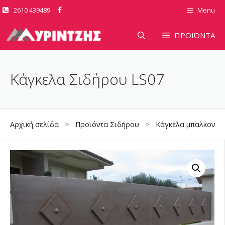
Μετάβαση
2610 439489
Menu
σε
περιεχόμενο
ΠΡΟΪΟΝΤΑ
Κάγκελα Σιδήρου LS07
Αρχική σελίδα
>
Προϊόντα Σιδήρου
>
Κάγκελα μπαλκονιώ