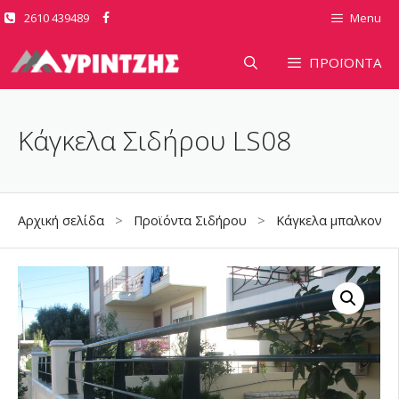
Μετάβαση
2610 439489
Menu
σε
περιεχόμενο
ΠΡΟΪΟΝΤΑ
Κάγκελα Σιδήρου LS08
Αρχική σελίδα
>
Προϊόντα Σιδήρου
>
Κάγκελα μπαλκονιώ