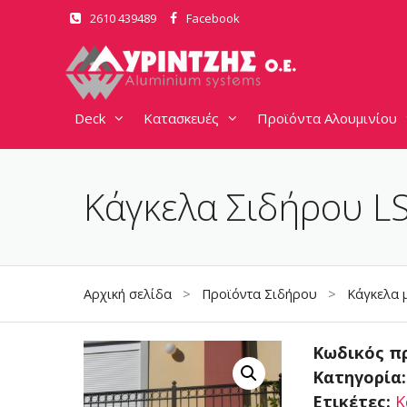
Μετάβαση
2610 439489
Facebook
σε
περιεχόμενο
Deck
Κατασκευές
Προϊόντα Αλουμινίου
Κάγκελα Σιδήρου L
Αρχική σελίδα
>
Προϊόντα Σιδήρου
>
Κάγκελα 
Κωδικός π
Κατηγορία
Ετικέτες:
Κ