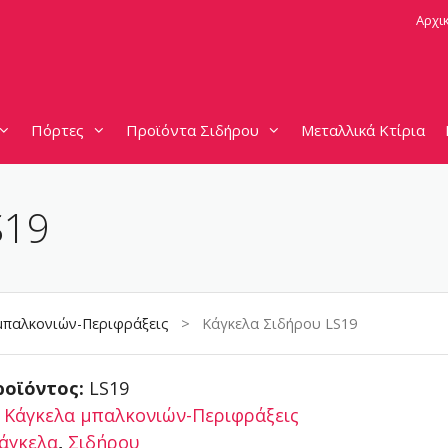
Αρχι
Πόρτες
Προϊόντα Σιδήρου
Μεταλλικά Κτίρια
S19
μπαλκονιών-Περιφράξεις
> Κάγκελα Σιδήρου LS19
ροϊόντος:
LS19
:
Κάγκελα μπαλκονιών-Περιφράξεις
άγκελα
,
Σιδήρου