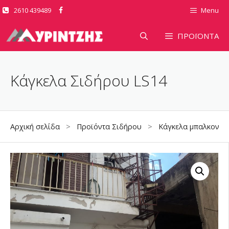
Μετάβαση
2610 439489
Menu
σε
περιεχόμενο
ΠΡΟΪΟΝΤΑ
Κάγκελα Σιδήρου LS14
Αρχική σελίδα
>
Προϊόντα Σιδήρου
>
Κάγκελα μπαλκονιώ