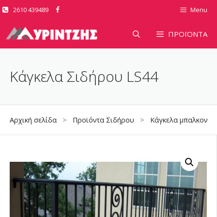
Μετάβαση
2610 439489
Menu
σε
περιεχόμενο
ΠΡΟΪΟΝΤΑ
Κάγκελα Σιδήρου LS44
Αρχική σελίδα
>
Προϊόντα Σιδήρου
>
Κάγκελα μπαλκονιώ