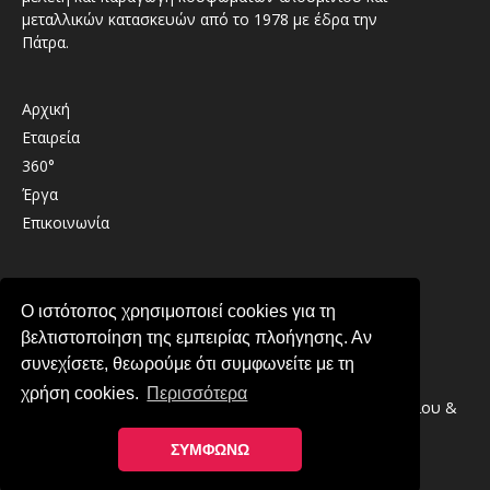
μεταλλικών κατασκευών από το 1978 με έδρα την
Πάτρα.
Αρχική
Εταιρεία
360°
Έργα
Επικοινωνία
Καλαβρύτων 41 , 26333 , Παραλία Πατρών
Ο ιστότοπος χρησιμοποιεί cookies για τη
2610 439489
βελτιστοποίηση της εμπειρίας πλοήγησης. Αν
info@lirintzis.gr
συνεχίσετε, θεωρούμε ότι συμφωνείτε με τη
χρήση cookies.
Περισσότερα
Copyright © 2026 · Λυριντζής Ο.Ε. Συστήματα Αλουμινίου &
Μεταλλικές Κατασκευές στην Πάτρα
ΣΥΜΦΩΝΩ
Πολιτική Απορρήτου
-
Πολιτική Cookies
Κατασκευή ιστοσελίδας YES Internet