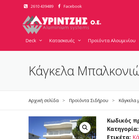
Μετάβαση
2610 439489
Facebook
σε
περιεχόμενο
Deck
Κατασκευές
Προϊόντα Αλουμινίου
Κάγκελα Μπαλκονι
Αρχική σελίδα
>
Προϊόντα Σιδήρου
>
Κάγκελα 
Κωδικός π
Κατηγορία
Ετικέτα:
Κά