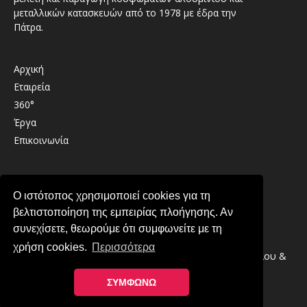
μεταλλικών κατασκευών από το 1978 με έδρα την
Πάτρα.
Αρχική
Εταιρεία
360°
Έργα
Επικοινωνία
Καλαβρύτων 41 , 26333 , Παραλία Πατρών
Ο ιστότοπος χρησιμοποιεί cookies για τη
2610 439489
βελτιστοποίηση της εμπειρίας πλοήγησης. Αν
info@lirintzis.gr
συνεχίσετε, θεωρούμε ότι συμφωνείτε με τη
χρήση cookies.
Περισσότερα
Copyright © 2026 · Λυριντζής Ο.Ε. Συστήματα Αλουμινίου &
Μεταλλικές Κατασκευές στην Πάτρα
ΣΥΜΦΩΝΩ
Πολιτική Απορρήτου
-
Πολιτική Cookies
Κατασκευή ιστοσελίδας YES Internet