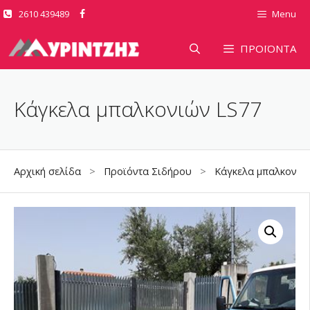
Μετάβαση
2610 439489
Menu
σε
περιεχόμενο
ΠΡΟΪΟΝΤΑ
Κάγκελα μπαλκονιών LS77
Αρχική σελίδα
>
Προϊόντα Σιδήρου
>
Κάγκελα μπαλκονιώ