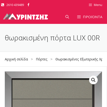
Μετάβαση
2610 439489
Menu
σε
περιεχόμενο
ΠΡΟΪΟΝΤΑ
θωρακισμένη πόρτα LUX 00R
Αρχική σελίδα
>
Πόρτες
>
Θωρακισμένες Εξωτερικής Χρή