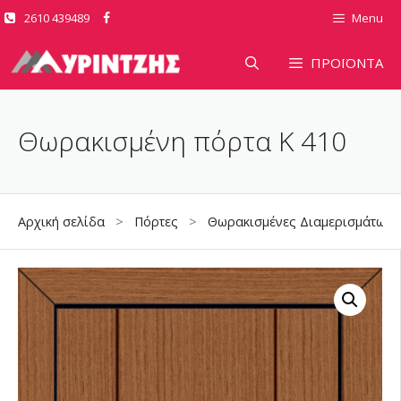
Μετάβαση
2610 439489
Menu
σε
περιεχόμενο
ΠΡΟΪΟΝΤΑ
Θωρακισμένη πόρτα K 410
Αρχική σελίδα
>
Πόρτες
>
Θωρακισμένες Διαμερισμάτων
>