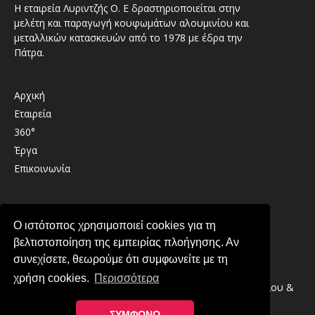
Η εταιρεία Λυριντζής Ο. Ε δραστηριοποιείται στην
μελέτη και παραγωγή κουφωμάτων αλουμινίου και
μεταλλικών κατασκευών από το 1978 με έδρα την
Πάτρα.
Αρχική
Εταιρεία
360°
Έργα
Επικοινωνία
Καλαβρύτων 41 , 26333 , Παραλία Πατρών
Ο ιστότοπος χρησιμοποιεί cookies για τη
2610 439489
βελτιστοποίηση της εμπειρίας πλοήγησης. Αν
info@lirintzis.gr
συνεχίσετε, θεωρούμε ότι συμφωνείτε με τη
χρήση cookies.
Περισσότερα
Copyright © 2026 · Λυριντζής Ο.Ε. Συστήματα Αλουμινίου &
Μεταλλικές Κατασκευές στην Πάτρα
ΣΥΜΦΩΝΩ