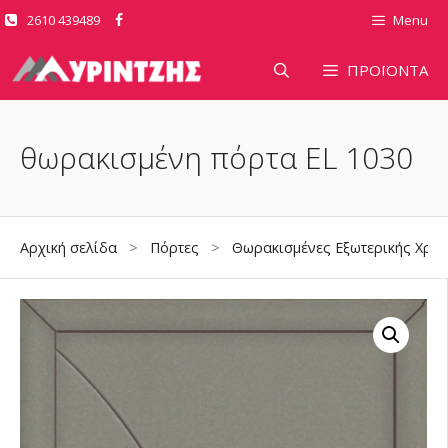
Μετάβαση
2610 439489
Menu
σε
περιεχόμενο
ΠΡΟΪΟΝΤΑ
θωρακισμένη πόρτα EL 1030
Αρχική σελίδα
>
Πόρτες
>
Θωρακισμένες Εξωτερικής Χρή