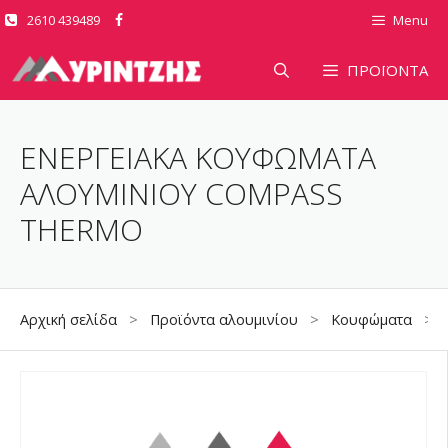
Μετάβαση
2610 439489
Menu
σε
περιεχόμενο
ΠΡΟΪΟΝΤΑ
ΕΝΕΡΓΕΙΑΚΑ ΚΟΥΦΩΜΑΤΑ
ΑΛΟΥΜΙΝΙΟΥ COMPASS
THERMO
Αρχική σελίδα
>
Προϊόντα αλουμινίου
>
Κουφώματα
>