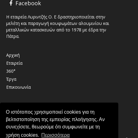
Facebook
Η εταιρεία Λυριντζής Ο. Ε δραστηριοποιείται στην
μελέτη και παραγωγή κουφωμάτων αλουμινίου και
μεταλλικών κατασκευών από το 1978 με έδρα την
Πάτρα.
Αρχική
Εταιρεία
360°
Έργα
Επικοινωνία
Καλαβρύτων 41 , 26333 , Παραλία Πατρών
Ο ιστότοπος χρησιμοποιεί cookies για τη
2610 439489
βελτιστοποίηση της εμπειρίας πλοήγησης. Αν
info@lirintzis.gr
συνεχίσετε, θεωρούμε ότι συμφωνείτε με τη
χρήση cookies.
Περισσότερα