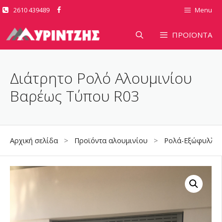
Μετάβαση
2610 439489
Menu
σε
περιεχόμενο
ΠΡΟΪΟΝΤΑ
Διάτρητο Ρολό Αλουμινίου
Βαρέως Τύπου R03
Αρχική σελίδα
>
Προϊόντα αλουμινίου
>
Ρολά-Εξώφυλλα